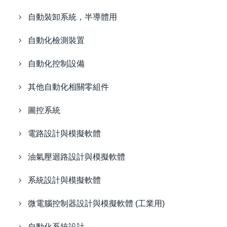
自動裝卸系統，半導體用
自動化檢測裝置
自動化控制設備
其他自動化相關零組件
圖控系統
電路設計與模擬軟體
油氣壓迴路設計與模擬軟體
系統設計與模擬軟體
微電腦控制器設計與模擬軟體 (工業用)
自動化系統設計