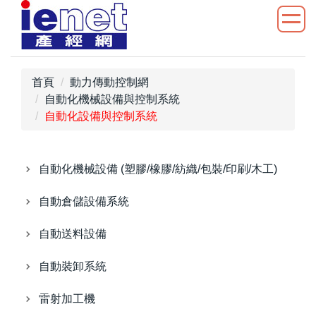
跳
到
主
要
內
首頁
動力傳動控制網
容
自動化機械設備與控制系統
區
自動化設備與控制系統
自動化機械設備 (塑膠/橡膠/紡織/包裝/印刷/木工)
自動倉儲設備系統
自動送料設備
自動裝卸系統
雷射加工機