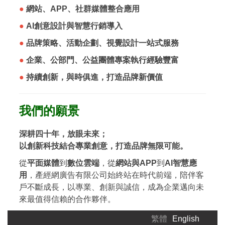
●
網站、APP、社群媒體整合應用
●
AI創意設計與智慧行銷導入
●
品牌策略、活動企劃、視覺設計一站式服務
●
企業、公部門、公益團體專案執行經驗豐富
●
持續創新，與時俱進，打造品牌新價值
我們的願景
深耕四十年，放眼未來；
以創新科技結合專業創意，打造品牌無限可能。
從
平面媒體
到
數位雲端
，從
網站與APP
到
AI智慧應
用
，產經網廣告有限公司始終站在時代前端，陪伴客
戶不斷成長，以專業、創新與誠信，成為企業邁向未
來最值得信賴的合作夥伴。
繁體
English