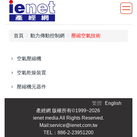
跳
到
主
要
內
首頁
動力傳動控制網
壓縮空氣技術
容
區
空氣壓縮機
空氣乾燥裝置
壓縮機元器件
繁體
English
產經網 版權所有©1999~2026
ienet media All Rights Reserved.
Mail:service@ienet.com.tw
TEL：886-2-23951200