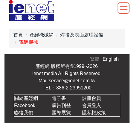
跳
到
主
要
內
首頁
產經機械網
焊接及表面處理設備
容
電鍍機械
區
繁體
English
產經網 版權所有©1999~2026
ienet media All Rights Reserved.
Mail:service@ienet.com.tw
TEL：886-2-23951200
關於產經網
電子書
註冊會員
Facebook
廣告刊登
會員登入
聯絡我們
國際展覽
隱私權政策