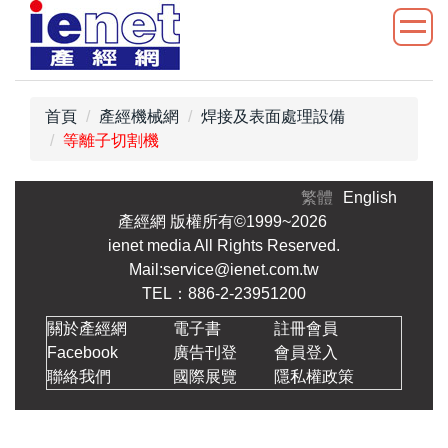
跳
到
主
要
內
首頁
產經機械網
焊接及表面處理設備
容
等離子切割機
區
繁體
English
產經網 版權所有©1999~2026
ienet media All Rights Reserved.
Mail:service@ienet.com.tw
TEL：886-2-23951200
關於產經網
電子書
註冊會員
Facebook
廣告刊登
會員登入
聯絡我們
國際展覽
隱私權政策