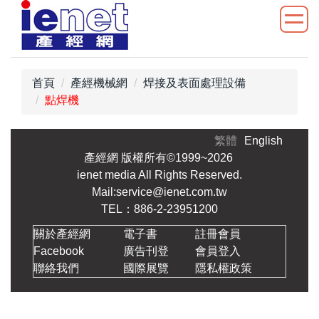
跳
到
主
要
內
首頁
產經機械網
焊接及表面處理設備
容
點焊機
區
繁體
English
產經網 版權所有©1999~2026
ienet media All Rights Reserved.
Mail:service@ienet.com.tw
TEL：886-2-23951200
關於產經網
電子書
註冊會員
Facebook
廣告刊登
會員登入
聯絡我們
國際展覽
隱私權政策