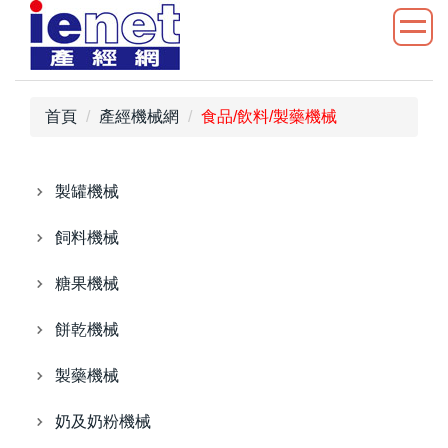
跳
到
主
要
內
首頁
產經機械網
食品/飲料/製藥機械
容
區
製罐機械
飼料機械
糖果機械
餅乾機械
製藥機械
奶及奶粉機械