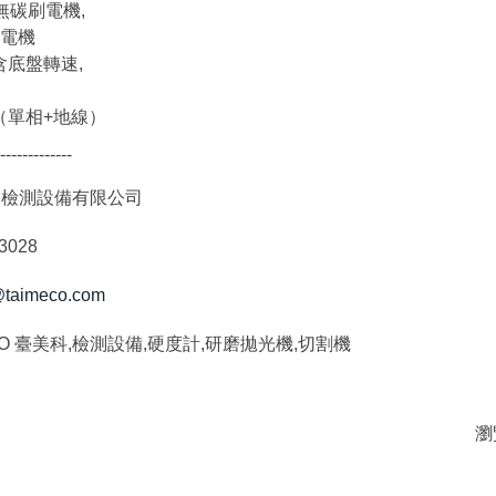
無碳刷電機,
流電機
含底盤轉速,
Hz（單相+地線）
-------------
禹檢測設備有限公司
-3028
@taimeco.com
ECO 臺美科,檢測設備,硬度計,研磨拋光機,切割機
瀏