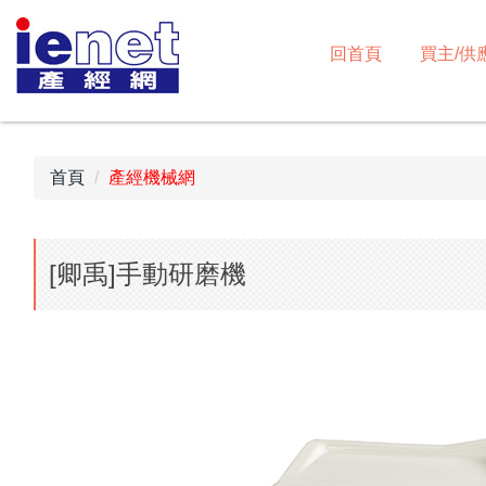
跳
到
回首頁
買主/供
主
要
內
容
區
首頁
產經機械網
[卿禹]手動研磨機